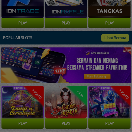
PLAY
PLAY
PLAY
POPULAR SLOTS
Lihat Semua
PROMO
PROMO
NEW
PLAY
PLAY
PLAY