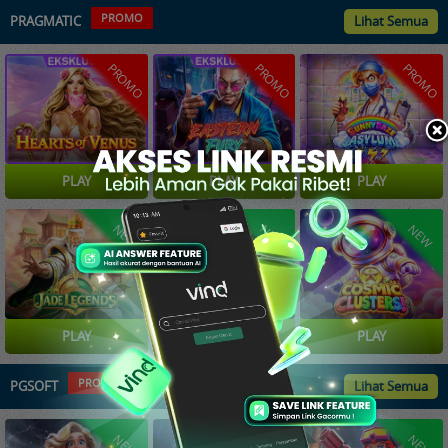
PROMO
PRAGMATIC
Lihat Semua
PROMO
PROMO
PROMO
PLAY
PLAY
PLAY
NEW
NEW
NEW
PLAY
PLAY
PLAY
PROMO
PGSOFT
Lihat Semua
NEW
NEW
NEW