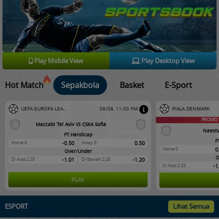
Arcade
Promosi
Play Mobile View
Play Desktop View
Referral
Hot Match
Sepakbola
Basket
E-Sport
VIP
Member
PIALA DENMARK
06/08, 11:00 PM
UEFA CONFERENCE LEAGU...
Lainnya
PROMO SBO SPORT
Dynamo K
Naestved
Hvidovre
VS
VERSI DESKTOP
F
FT.Handicap
-0
Home 0
0.25
-0.25
Home 0
Away 0
O
Over/Under
©
-1
Di Atas 2.50
-1.02
-1.19
Di Atas 2.25
Di Bawah 2.25
DEWACASH
Situs
PLAY
Website
Bandar
Agen
ESPORT
Lihat Semua
Taruhan