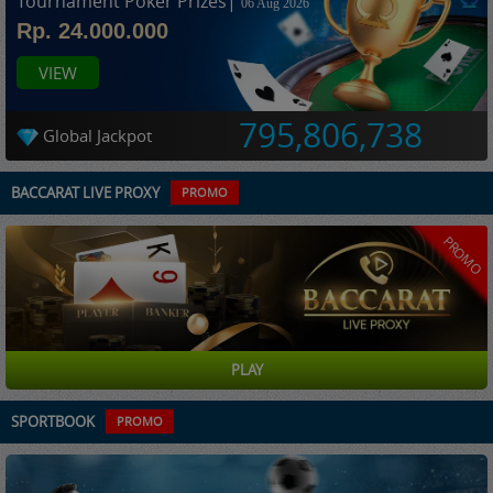
Tournament Poker Prizes|
06 Aug 2026
Live Casino
Rp. 24.000.000
VIEW
Poker
PROMO
795,806,738
Global Jackpot
Slots
PROMO
BACCARAT LIVE PROXY
PROMO
IDN Live
PROMO
Togel
PROMO
Elottery
PLAY
Tangkas
SPORTBOOK
PROMO
PROMO
Tembak Ikan