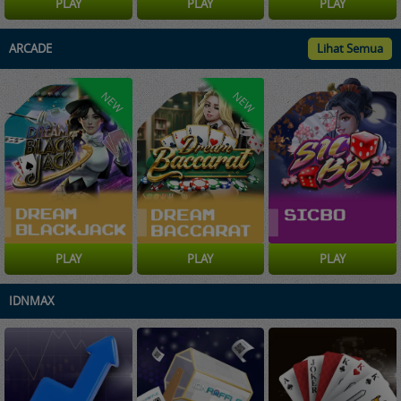
PLAY
PLAY
PLAY
ARCADE
Lihat Semua
NEW
NEW
PLAY
PLAY
PLAY
IDNMAX