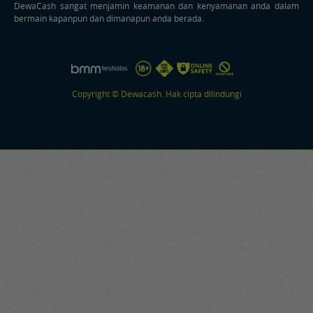
DewaCash sangat menjamin keamanan dan kenyamanan anda dalam
bermain kapanpun dan dimanapun anda berada.
Copyright © Dewacash. Hak cipta dilindungi